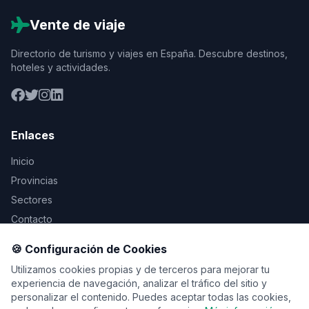
Vente de viaje
Directorio de turismo y viajes en España. Descubre destinos,
hoteles y actividades.
Enlaces
Inicio
Provincias
Sectores
Contacto
🍪 Configuración de Cookies
Legal
Utilizamos cookies propias y de terceros para mejorar tu
Aviso Legal
experiencia de navegación, analizar el tráfico del sitio y
personalizar el contenido. Puedes aceptar todas las cookies,
Privacidad