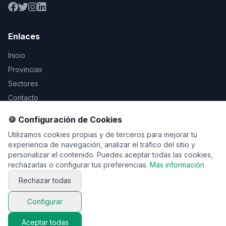
Enlaces
Inicio
Provincias
Sectores
Contacto
🍪 Configuración de Cookies
Legal
Utilizamos cookies propias y de terceros para mejorar tu
Aviso Legal
experiencia de navegación, analizar el tráfico del sitio y
personalizar el contenido. Puedes aceptar todas las cookies,
Privacidad
rechazarlas o configurar tus preferencias.
Más información
Cookies
Rechazar todas
Configurar
© 2026 Vente de viaje. Todos los derechos reservados.
Aceptar todas