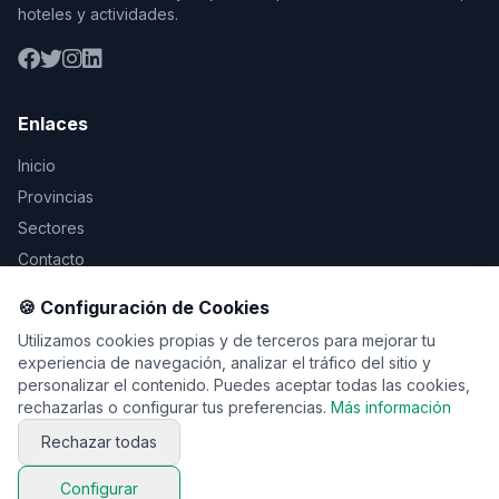
hoteles y actividades.
Enlaces
Inicio
Provincias
Sectores
Contacto
🍪 Configuración de Cookies
Legal
Utilizamos cookies propias y de terceros para mejorar tu
Aviso Legal
experiencia de navegación, analizar el tráfico del sitio y
personalizar el contenido. Puedes aceptar todas las cookies,
Privacidad
rechazarlas o configurar tus preferencias.
Más información
Cookies
Rechazar todas
Configurar