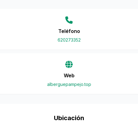
Teléfono
620273352
Web
alberguepampejo.top
Ubicación