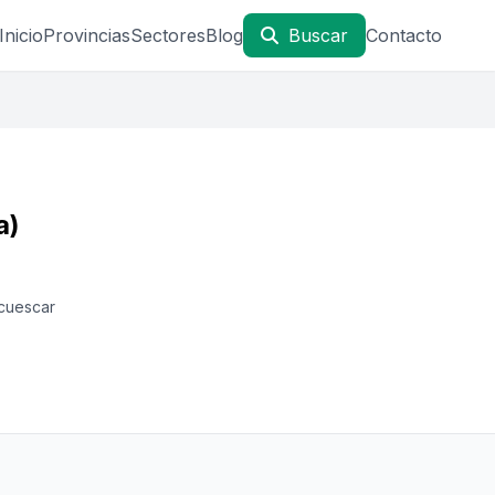
Inicio
Provincias
Sectores
Blog
Buscar
Contacto
a)
lcuescar