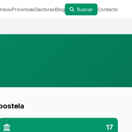
Inicio
Provincias
Sectores
Blog
Buscar
Contacto
postela
17