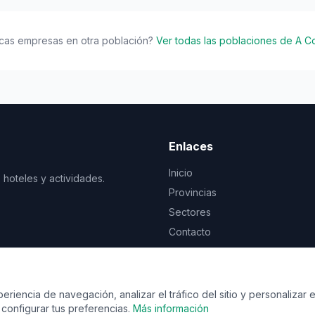
cas empresas en otra población?
Ver todas las poblaciones de A C
Enlaces
Inicio
 hoteles y actividades.
Provincias
Sectores
Contacto
© 2026 Vente de viaje. Todos los derechos reservados.
riencia de navegación, analizar el tráfico del sitio y personalizar e
configurar tus preferencias.
Más información