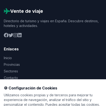
Vente de viaje
Directorio de turismo y viajes en España. Descubre destinos,
hoteles y actividades.
Enlaces
Inicio
Provincias
Sectores
Contacto
🍪 Configuración de Cookies
Legal
Utilizamos cookies propias y de terceros para mejorar tu
Aviso Legal
experiencia de navegación, analizar el tráfico del sitio y
personalizar el contenido. Puedes aceptar todas las cookies,