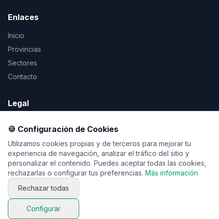
Enlaces
Inicio
Provincias
Sectores
Contacto
Legal
Aviso Legal
🍪 Configuración de Cookies
Privacidad
Utilizamos cookies propias y de terceros para mejorar tu
Cookies
experiencia de navegación, analizar el tráfico del sitio y
personalizar el contenido. Puedes aceptar todas las cookies,
rechazarlas o configurar tus preferencias.
Más información
Rechazar todas
© 2026 Vente de viaje. Todos los derechos reservados.
Configurar