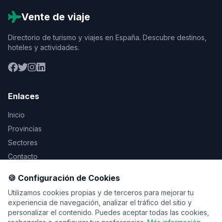
Vente de viaje
Directorio de turismo y viajes en España. Descubre destinos,
hoteles y actividades.
Enlaces
Inicio
Provincias
Sectores
Contacto
🍪 Configuración de Cookies
Legal
Utilizamos cookies propias y de terceros para mejorar tu
Aviso Legal
experiencia de navegación, analizar el tráfico del sitio y
personalizar el contenido. Puedes aceptar todas las cookies,
Privacidad