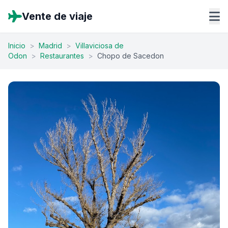
Vente de viaje
Inicio
>
Madrid
>
Villaviciosa de
Odon
>
Restaurantes
>
Chopo de Sacedon