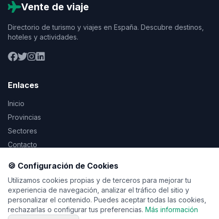
Vente de viaje
Directorio de turismo y viajes en España. Descubre destinos,
hoteles y actividades.
Enlaces
Inicio
Provincias
Sectores
Contacto
🍪 Configuración de Cookies
Legal
Utilizamos cookies propias y de terceros para mejorar tu
Aviso Legal
experiencia de navegación, analizar el tráfico del sitio y
personalizar el contenido. Puedes aceptar todas las cookies,
Privacidad
rechazarlas o configurar tus preferencias.
Más información
Cookies