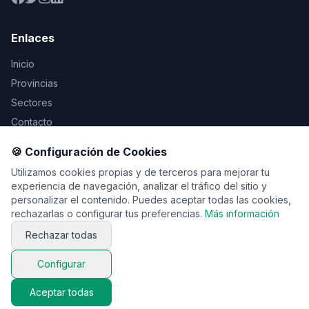
Enlaces
Inicio
Provincias
Sectores
Contacto
🍪 Configuración de Cookies
Legal
Utilizamos cookies propias y de terceros para mejorar tu
Aviso Legal
experiencia de navegación, analizar el tráfico del sitio y
personalizar el contenido. Puedes aceptar todas las cookies,
Privacidad
rechazarlas o configurar tus preferencias.
Más información
Cookies
Rechazar todas
Configurar
© 2026 Vente de viaje. Todos los derechos reservados.
Aceptar todas